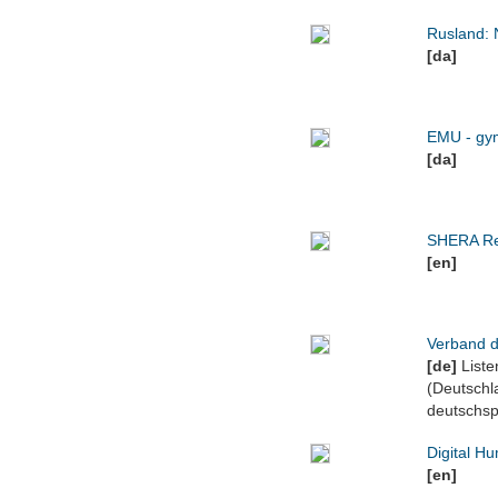
Rusland: 
[da]
EMU - gym
[da]
SHERA Re
[en]
Verband d
[de]
Liste
(Deutschl
deutschsp
Digital Hu
[en]