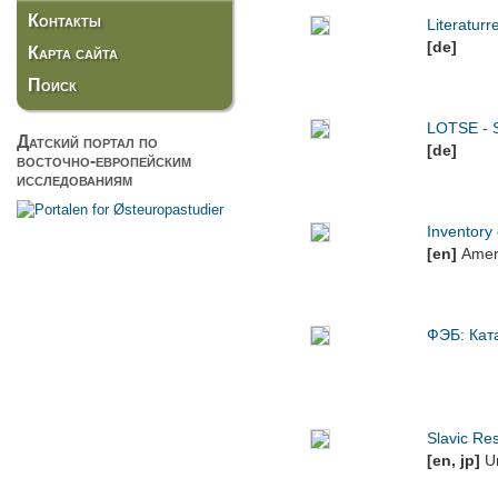
Контакты
Literatur
[de]
Карта сайта
Поиск
LOTSE - S
Датский портал по
[de]
восточно-европейским
исследованиям
Inventory 
[en]
Ameri
ФЭБ: Кат
Slavic Res
[en, jp]
Un