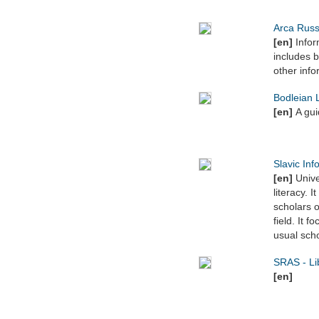
Arca Russ
[en]
Inform
includes b
other info
Bodleian L
[en]
A gu
Slavic Inf
[en]
Unive
literacy. 
scholars o
field. It 
usual scho
SRAS - Li
[en]