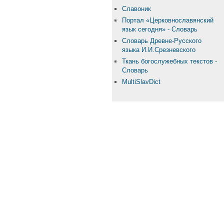
Славоник
Портал «Церковнославянский
язык сегодня» - Словарь
Словарь Древне-Русского
языка И.И.Срезневского
Ткань бого­служебных текстов -
Словарь
MultiSlavDict