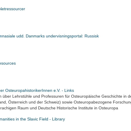
Netressourcer
nasiale udd. Danmarks undervisningsportal: Russisk
sources
er OsteuropahistorikerInnen e.V. - Links
n über Lehrstühle und Professuren für Osteuropäische Geschichte in 
and, Österreich und der Schweiz) sowie Osteuropabezogene Forschun
rachigen Raum und Deutsche Historische Institute in Osteuropa
manities in the Slavic Field - Library