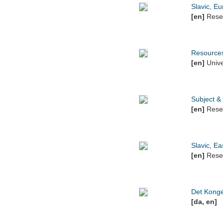
Slavic, E
[en]
Resea
Resources
[en]
Unive
Subject &
[en]
Resea
Slavic, E
[en]
Resea
Det Kongel
[da, en]