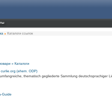
кты
ка
Каталоги ссылок
ловари » Каталоги
- curlie.org (ehem. ODP)
 umfangreiche, thematisch gegliederte Sammlung deutschsprachiger Li
a-Guide