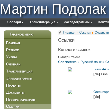
Мартин Подолак
Словари
Транслитерация
Закладограммы
Конта
Главная
Ссылки
Слависти
Главное меню
Ссылки
Главная
Каталоги ссылок
Резюме
Учёбы
Смотри также
Славистика » Русский язык » С
Словари
Slawistik 
Транслитерация
[de]
Eine
Закладограммы
Проекты
Osteurop
Документы
[de]
Пузырь фильтров
Ссылки