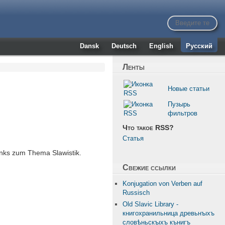
Dansk
Deutsch
English
Русский
Ленты
Новые статьи
Пузырь
фильтров
Что такое RSS?
Статья
nks zum Thema Slawistik.
Свежие ссылки
Konjugation von Verben auf
Russisch
Old Slavic Library -
книгохранильница древьнꙑхъ
словѣньскꙑхъ кънигъ