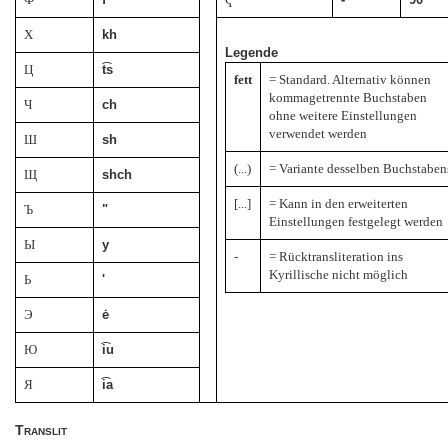
Х
kh
Legende
Ц
t͡s
fett
= Standard. Alternativ können
kommagetrennte Buchstaben
Ч
ch
ohne weitere Einstellungen
verwendet werden
Ш
sh
(...)
= Variante desselben Buchstaben
Щ
shch
[...]
= Kann in den erweiterten
Ъ
"
Einstellungen festgelegt werden
Ы
y
-
= Rücktransliteration ins
Kyrillische nicht möglich
Ь
'
Э
ė
Ю
i͡u
Я
i͡a
Translit