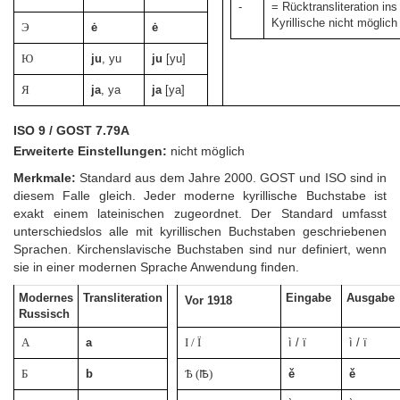
-
= Rücktransliteration ins
Kyrillische nicht möglich
Э
ė
ė
Ю
ju
, yu
ju
[yu]
Я
ja
, ya
ja
[ya]
ISO 9 / GOST 7.79A
Erweiterte Einstellungen:
nicht möglich
Merkmale:
Standard aus dem Jahre 2000. GOST und ISO sind in
diesem Falle gleich. Jeder moderne kyrillische Buchstabe ist
exakt einem lateinischen zugeordnet. Der Standard umfasst
unterschiedslos alle mit kyrillischen Buchstaben geschriebenen
Sprachen. Kirchenslavische Buchstaben sind nur definiert, wenn
sie in einer modernen Sprache Anwendung finden.
Modernes
Transliteration
Eingabe
Ausgabe
Vor 1918
Russisch
А
a
І / Ї
ì / ï
ì / ï
Б
b
Ѣ (Ꙓ)
ě
ě