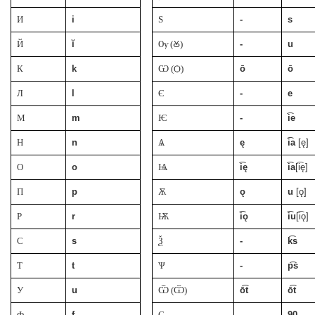
И
i
Ѕ
-
s
Й
ĭ
Ѹ (Ꙋ)
-
u
К
k
Ѡ (Ѻ)
ō
ō
Л
l
Є
-
e
М
m
Ѥ
-
i͡e
Н
n
Ѧ
ę
i͡a
[ę]
О
o
Ѩ
i͡ę
i͡a
[i͡ę]
П
p
Ѫ
ǫ
u
[ǫ]
Р
r
Ѭ
i͡ǫ
i͡u
[i͡ǫ]
С
s
Ѯ
-
k͡s
Т
t
Ѱ
-
p͡s
У
u
Ѿ (Ѿ)
ō͡t
ō͡t
Ф
f
Ҁ
-
90