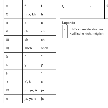
Ф
f
f
Ҁ
-
Х
h, x, kh
h
Ц
c
c
Legende
-
= Rücktransliteration ins
Ч
ch
ch
Kyrillische nicht möglich
Ш
sh
sh
Щ
shch
shch
Ъ
"
"
Ы
y
y
Ь
'
'
Э
e', ä
e'
Ю
ju
, yu, ü
j
u
Я
ja
, ya, q
ja