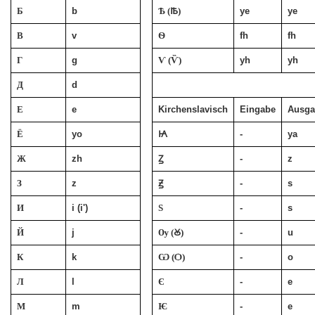
Б
b
Ѣ (Ꙓ)
ye
ye
В
v
Ѳ
fh
fh
Г
g
Ѵ (Ѷ)
yh
yh
Д
d
Е
e
Kirchenslavisch
Eingabe
Ausga
Ё
yo
Ꙗ
-
ya
Ж
zh
Ꙁ
-
z
З
z
Ꙃ
-
s
И
i
(i')
Ѕ
-
s
Й
j
Ѹ (Ꙋ)
-
u
К
k
Ѡ (Ѻ)
-
o
Л
l
Є
-
e
М
m
Ѥ
-
e