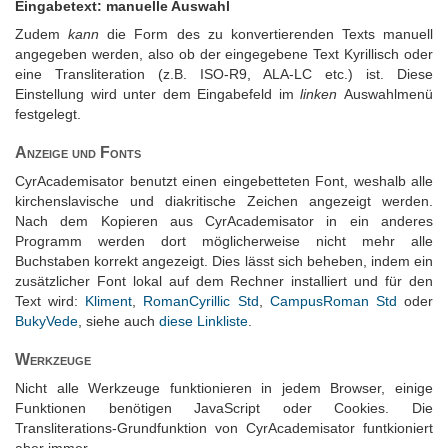
Eingabetext: manuelle Auswahl
Zudem
kann
die Form des zu konvertierenden Texts manuell
angegeben werden, also ob der eingegebene Text Kyrillisch oder
eine Transliteration (z.B. ISO-R9, ALA-LC etc.) ist. Diese
Einstellung wird unter dem Eingabefeld im
linken
Auswahlmenü
festgelegt.
Anzeige und Fonts
CyrAcademisator benutzt einen eingebetteten Font, weshalb alle
kirchenslavische und diakritische Zeichen angezeigt werden.
Nach dem Kopieren aus CyrAcademisator in ein anderes
Programm werden dort möglicherweise nicht mehr alle
Buchstaben korrekt angezeigt. Dies lässt sich beheben, indem ein
zusätzlicher Font lokal auf dem Rechner installiert und für den
Text wird:
Kliment
,
RomanCyrillic Std
,
CampusRoman Std
oder
BukyVede
, siehe auch
diese Linkliste
.
Werkzeuge
Nicht alle Werkzeuge funktionieren in jedem Browser, einige
Funktionen benötigen JavaScript oder Cookies. Die
Transliterations-Grundfunktion von CyrAcademisator funtkioniert