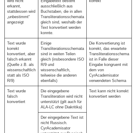
wird nicht
Eingabetext besteht
korrekt
erkannt,
ausschließlich aus
stattdessen wird
Buchstaben, die in allen
„unbestimmt“
Transliterationsschemata
angezeigt
gleich sind, weshalb der
Text konvertiert werden
konnte.
Text wurde
Einige
Die Konvertierung ist
korrekt
Transliterationsschemata
korrekt, das erwartete
konvertiert, aber
sind in weiten Teilen
Transliterationsschema
falsch erkannt
gleich (insbesondere ISO
ist in Falle dieser
(Quelle z.B. als
R/9 und
Eingabe kongruent mit
wissenschaftlich
wissenschaftlich,
dem von
statt als ISO
teilweise die anderen
CyrAcademisator
R/9)
ebenfalls)
verwendeten Schema
Text wurde
Die eingegebene
Text kann nicht korrekt
falsch
Transliteration wird nicht
konvertiert werden
konvertiert
unterstützt (gilt auch für
ALA-LC
ohne
Diakritika)
Der eingegebene Text ist
nicht Russisch.
CyrAcademisator