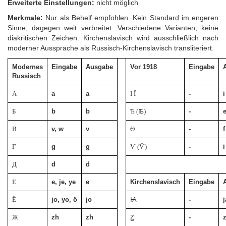
Erweiterte Einstellungen:
nicht möglich
Merkmale:
Nur als Behelf empfohlen. Kein Standard im engeren
Sinne, dagegen weit verbreitet. Verschiedene Varianten, keine
diakritischen Zeichen. Kirchenslavisch wird ausschließlich nach
moderner Aussprache als Russisch-Kirchenslavisch transliteriert.
Modernes
Eingabe
Ausgabe
Vor 1918
Eingabe
Russisch
А
a
a
І Ї
-
i
Б
b
b
Ѣ (Ꙓ)
-
В
v, w
v
Ѳ
-
f
Г
g
g
Ѵ (Ѷ)
-
i
Д
d
d
Е
e, je, ye
e
Kirchenslavisch
Eingabe
Ё
jo, yo, ö
jo
Ꙗ
-
j
Ж
zh
zh
Ꙁ
-