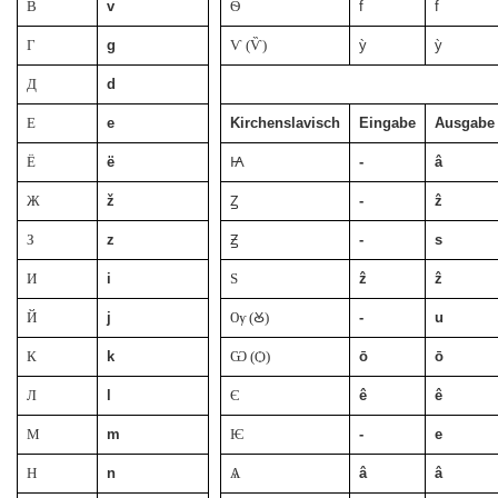
В
v
Ѳ
f̀
f̀
Г
g
Ѵ (Ѷ)
ỳ
ỳ
Д
d
Е
e
Kirchenslavisch
Eingabe
Ausgabe
Ё
ë
Ꙗ
-
â
Ж
ž
Ꙁ
-
ẑ
З
z
Ꙃ
-
s
И
i
Ѕ
ẑ
ẑ
Й
j
Ѹ (Ꙋ)
-
u
К
k
Ѡ (Ѻ)
ō
ō
Л
l
Є
ê
ê
М
m
Ѥ
-
e
Н
n
Ѧ
â
â