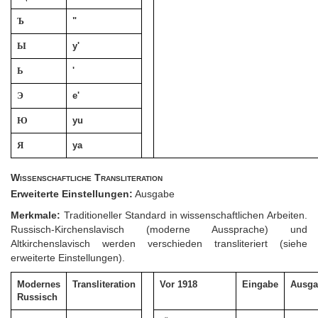
Ъ
"
Ы
y'
Ь
'
Э
e'
Ю
yu
Я
ya
Wissenschaftliche Transliteration
Erweiterte Einstellungen:
Ausgabe
Merkmale:
Traditioneller Standard in wissenschaftlichen Arbeiten.
Russisch-Kirchenslavisch (moderne Aussprache) und
Altkirchenslavisch werden verschieden transliteriert (siehe
erweiterte Einstellungen).
Modernes
Transliteration
Vor 1918
Eingabe
Ausga
Russisch