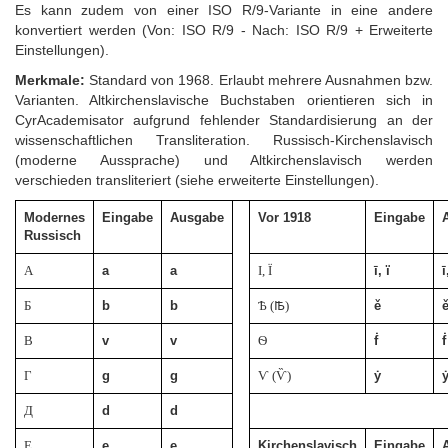
Es kann zudem von einer ISO R/9-Variante in eine andere
konvertiert werden (Von: ISO R/9 - Nach: ISO R/9 + Erweiterte
Einstellungen).
Merkmale:
Standard von 1968. Erlaubt mehrere Ausnahmen bzw.
Varianten. Altkirchenslavische Buchstaben orientieren sich in
CyrAcademisator aufgrund fehlender Standardisierung an der
wissenschaftlichen Transliteration. Russisch-Kirchenslavisch
(moderne Aussprache) und Altkirchenslavisch werden
verschieden transliteriert (siehe erweiterte Einstellungen).
Modernes
Eingabe
Ausgabe
Vor 1918
Eingabe
Russisch
А
a
a
І, Ї
ī, ï
ī
Б
b
b
Ѣ (Ꙓ)
ě
В
v
v
Ѳ
ḟ
ḟ
Г
g
g
Ѵ (Ѷ)
ẏ
Д
d
d
Е
e
e
Kirchenslavisch
Eingabe