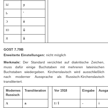
Ы
y
Ь
'
Э
è
Ю
û
Я
â
GOST 7.79B
Erweiterte Einstellungen:
nicht möglich
Merkmale:
Der Standard verzichtet auf diakritische Zeichen,
muss dafür einige Buchstaben mit mehreren lateinischen
Buchstaben wiedergeben. Kirchenslavisch wird ausschließlich
nach moderner Aussprache als Russisch-Kirchenslavisch
transliteriert.
Modernes
Transliteration
Vor 1918
Eingabe
Ausga
Russisch
А
a
І / Ї
-
i