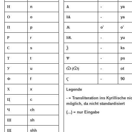
Н
n
Ѧ
-
ya
О
o
Ѩ
-
ya
П
p
Ѫ
o'
o'
Р
r
Ѭ
-
yu
С
s
Ѯ
-
ks
Т
t
Ѱ
-
ps
У
u
Ѿ (Ѿ)
-
ot
Ф
f
Ҁ
-
90
Х
x
Legende
- = Transliteration ins Kyrillische ni
Ц
c
möglich, da nicht standardisiert
Ч
ch
(...) = nur Eingabe
Ш
sh
Щ
shh