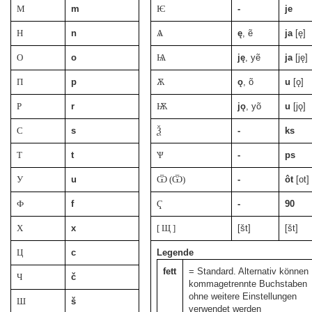
М
m
Ѥ
-
je
Н
n
Ѧ
ę
, ẽ
ja
[ę]
О
o
Ѩ
ję
, yẽ
ja
[ję]
П
p
Ѫ
ǫ
, õ
u
[ǫ]
Р
r
Ѭ
jǫ
, yõ
u
[jǫ]
С
s
Ѯ
-
ks
Т
t
Ѱ
-
ps
У
u
Ѿ (Ѿ)
-
ôt
[ot]
Ф
f
Ҁ
-
90
Х
x
[ Щ ]
[št]
[št]
Ц
c
Legende
fett
= Standard. Alternativ können
Ч
č
kommagetrennte Buchstaben
ohne weitere Einstellungen
Ш
š
verwendet werden