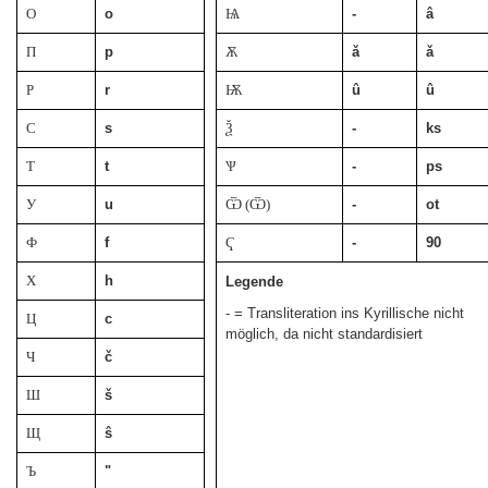
О
o
Ѩ
-
â
П
p
Ѫ
ǎ
ǎ
Р
r
Ѭ
û
û
С
s
Ѯ
-
ks
Т
t
Ѱ
-
ps
У
u
Ѿ (Ѿ)
-
ot
Ф
f
Ҁ
-
90
Х
h
Legende
- = Transliteration ins Kyrillische nicht
Ц
c
möglich, da nicht standardisiert
Ч
č
Ш
š
Щ
ŝ
Ъ
"