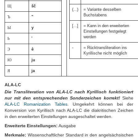
Щ
šč
(...)
= Variante desselben
Buchstabens
Ъ
"
[...]
= Kann in den erweiterten
Ы
y
Einstellungen festgelegt
werden
Ь
'
-
= Rücktransliteration ins
Э
è
Kyrillische nicht möglich
Ю
ju
Я
ja
ALA-LC
Die Transliteration von ALA-LC nach Kyrillisch funktioniert
nur mit den entsprechenden Sonderzeichen korrekt!
Siehe
ALA-LC Romanization Tables
. Umgekehrt können bei der
Konversion von Kyrillisch nach ALA-LC die diakritischen Zeichen
in den erweiterten Einstellungen ausgeschaltet werden.
Erweiterte Einstellungen:
Ausgabe
Merkmale:
Wissenschaftlicher Standard in den angelsächsischen