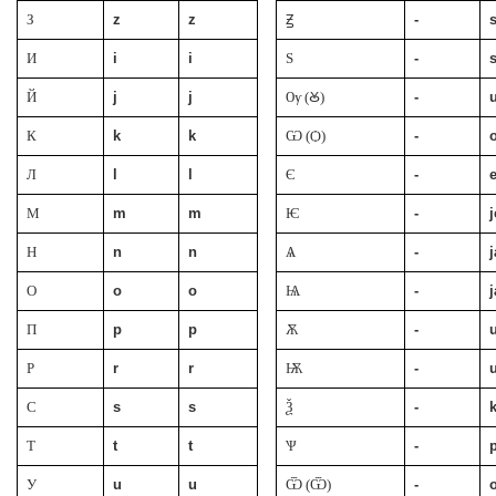
З
z
z
Ꙃ
-
И
i
i
Ѕ
-
Й
j
j
Ѹ (Ꙋ)
-
К
k
k
Ѡ (Ѻ)
-
Л
l
l
Є
-
М
m
m
Ѥ
-
j
Н
n
n
Ѧ
-
j
О
o
o
Ѩ
-
j
П
p
p
Ѫ
-
Р
r
r
Ѭ
-
С
s
s
Ѯ
-
Т
t
t
Ѱ
-
У
u
u
Ѿ (Ѿ)
-
o