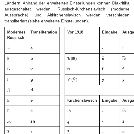
Ländern. Anhand der erweiterten Einstellungen können Diakritika
ausgeschaltet werden. Russisch-Kirchenslavisch (moderne
Aussprache) und Altkirchenslavisch werden verschieden
transliteriert (siehe erweiterte Einstellungen).
Modernes
Transliteration
Vor 1918
Eingabe
Ausga
Russisch
А
a
І Ї
-
ī
Б
b
Ѣ (Ꙓ)
ě
i͡e
В
v
Ѳ
ḟ
ḟ
Г
g
Ѵ (Ѷ)
ẏ
ẏ
Д
d
Е
e
Kirchenslavisch
Eingabe
Ausga
Ё
ë
Ꙗ
-
i͡a
Ж
zh
Ꙁ
-
z
З
z
Ꙃ
-
s