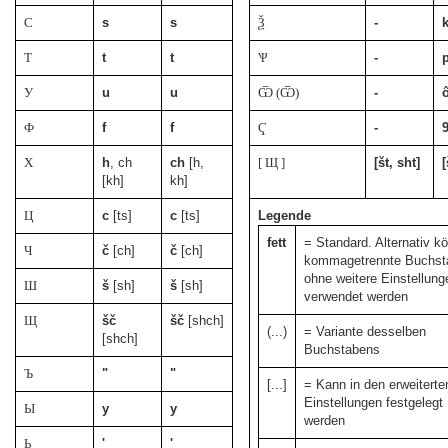
С
s
s
Ѯ
-
Т
t
t
Ѱ
-
У
u
u
Ѿ (Ѿ)
-
ô
Ф
f
f
Ҁ
-
Х
h
, ch
ch
[h,
[ Щ ]
[št, sht]
[
[kh]
kh]
Ц
c
[ts]
c
[ts]
Legende
fett
= Standard. Alternativ k
Ч
č
[ch]
č
[ch]
kommagetrennte Buchst
ohne weitere Einstellung
Ш
š
[sh]
š
[sh]
verwendet werden
Щ
šč
šč
[shch]
(...)
= Variante desselben
[shch]
Buchstabens
Ъ
"
"
[...]
= Kann in den erweiterte
Einstellungen festgelegt
Ы
y
y
werden
Ь
'
'