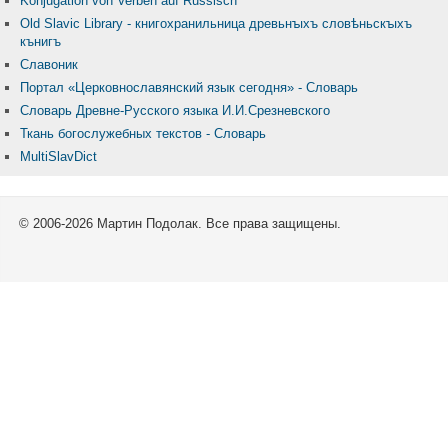
Konjugation von Verben auf Russisch
Old Slavic Library - книгохранильница древьнꙑхъ словѣньскꙑхъ
кънигъ
Славоник
Портал «Церковнославянский язык сегодня» - Словарь
Словарь Древне-Русского языка И.И.Срезневского
Ткань бого­служебных текстов - Словарь
MultiSlavDict
© 2006-2026 Мартин Подолак. Все права защищены.