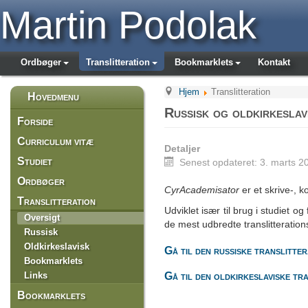
Martin Podolak
Ordbøger
Translitteration
Bookmarklets
Kontakt
Hjem
Translitteration
Hovedmenu
Russisk og oldkirkeslav
Forside
Curriculum vitæ
Detaljer
Studiet
Senest opdateret: 3. marts 2
Ordbøger
CyrAcademisator
er et skrive-, k
Translitteration
Udviklet især til brug i studiet o
Oversigt
de mest udbredte translitteration
Russisk
Oldkirkeslavisk
Gå til den russiske translitter
Bookmarklets
Links
Gå til den oldkirkeslaviske tr
Bookmarklets