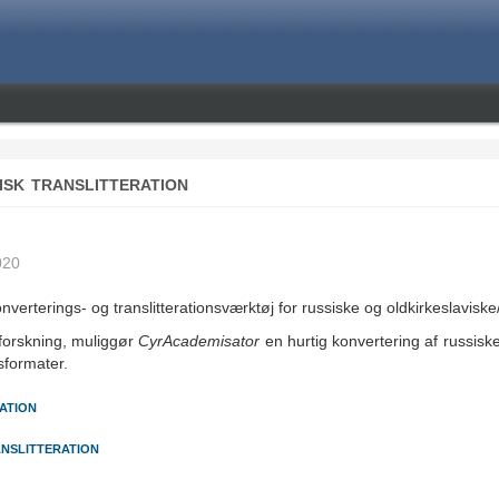
isk translitteration
020
onverterings- og translitterationsværktøj for russiske og oldkirkeslaviske
g forskning, muliggør
CyrAcademisator
en hurtig konvertering af russiske 
sformater.
ation
anslitteration