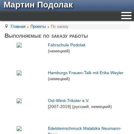
Мартин Подолак
Главная
Проекты
По заказу
Выполняемые по заказу работы
Fahrschule Podolak
(немецкий)
Hamburgs Frauen-Talk mit Erika Weyler
(немецкий)
Ost-West-Trikster e.V.
[2007-2019] (русский, немецкий)
Edelsteinschmuck Malabika Neumann-