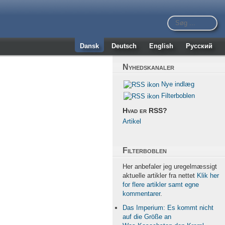
Dansk
Deutsch
English
Русский
Nyhedskanaler
Nye indlæg
Filterboblen
Hvad er RSS?
Artikel
Filterboblen
Her anbefaler jeg uregelmæssigt
aktuelle artikler fra nettet
Klik her
for flere artikler samt egne
kommentarer
.
Das Imperium: Es kommt nicht
auf die Größe an