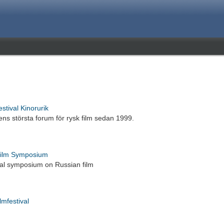
estival Kinorurik
ns största forum för rysk film sedan 1999.
Film Symposium
l symposium on Russian film
lmfestival