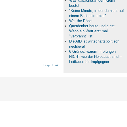
Was Kasachstan den Kreml
kostet
"Keine Minute, in der du nicht auf
einem Bildschirm bist"
We, the Pöbel
Querdenker heute und einst:
Wenn ein Wort erst mal
"verbrannt" ist
Die AfD ist wirtschaftspolitisch
neoliberal
6 Gründe, warum Impfungen
NICHT wie der Holocaust sind –
Leitfaden für Impfgegner
Easy-Thumb