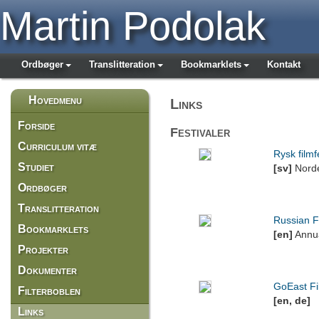
Martin Podolak
Ordbøger
Translitteration
Bookmarklets
Kontakt
Hovedmenu
Links
Forside
Festivaler
Curriculum vitæ
Rysk filmf
Studiet
[sv]
Norde
Ordbøger
Translitteration
Russian 
Bookmarklets
[en]
Annua
Projekter
Dokumenter
GoEast Fi
Filterboblen
[en, de]
Links