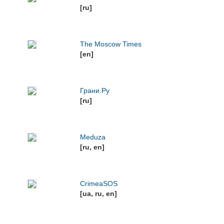
[ru]
The Moscow Times
[en]
Грани.Ру
[ru]
Meduza
[ru, en]
CrimeaSOS
[ua, ru, en]