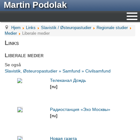
Martin Podolak
Hjem
Links
Slavistik / Østeuropastudier
Regionale studier
Medier
Liberale medier
Links
Liberale medier
Se også
Slavistik, Østeuropastudier » Samfund » Civilsamfund
Телеканал Дождь
[ru]
Радиостанция «Эхо Москвы»
[ru]
Новая газета