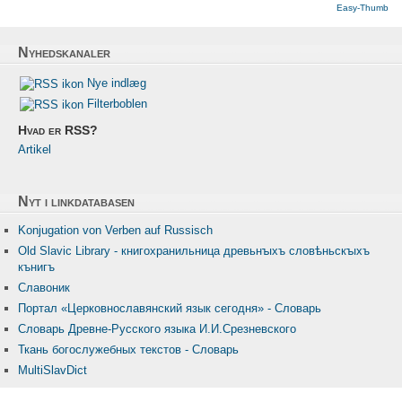
Easy-Thumb
Nyhedskanaler
Nye indlæg
Filterboblen
Hvad er RSS?
Artikel
Nyt i linkdatabasen
Konjugation von Verben auf Russisch
Old Slavic Library - книгохранильница древьнꙑхъ словѣньскꙑхъ
кънигъ
Славоник
Портал «Церковнославянский язык сегодня» - Словарь
Словарь Древне-Русского языка И.И.Срезневского
Ткань бого­служебных текстов - Словарь
MultiSlavDict