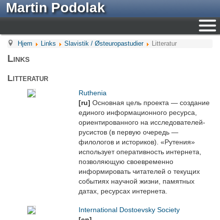
Martin Podolak
Hjem
Links
Slavistik / Østeuropastudier
Litteratur
Links
Litteratur
Ruthenia
[ru]
Основная цель проекта — создание
единого информационного ресурса,
ориентированного на исследователей-
русистов (в первую очередь —
филологов и историков). «Рутения»
использует оперативность интернета,
позволяющую своевременно
информировать читателей о текущих
событиях научной жизни, памятных
датах, ресурсах интернета.
International Dostoevsky Society
[en]