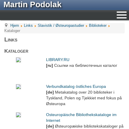
Martin Podolak
Hjem
Links
Slavistik / Østeuropastudier
Biblioteker
Kataloger
Links
Kataloger
LIBRARY.RU
[ru]
Ссылки на библиотечных каталог
Verbundkatalog östliches Europa
[de]
Metakatalog over 20 biblioteker i
Tyskland, Polen og Tjekkiet med fokus på
Østeuropa
Osteuropäische Bibliothekskataloge im
Internet
[de]
Østeuropæiske bibliotekskataloger på