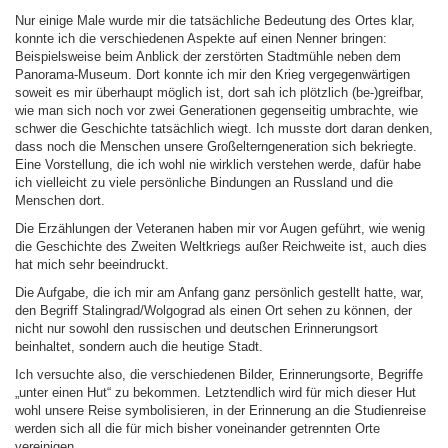
Nur einige Male wurde mir die tatsächliche Bedeutung des Ortes klar,
konnte ich die verschiedenen Aspekte auf einen Nenner bringen:
Beispielsweise beim Anblick der zerstörten Stadtmühle neben dem
Panorama-Museum. Dort konnte ich mir den Krieg vergegenwärtigen
soweit es mir überhaupt möglich ist, dort sah ich plötzlich (be-)greifbar,
wie man sich noch vor zwei Generationen gegenseitig umbrachte, wie
schwer die Geschichte tatsächlich wiegt. Ich musste dort daran denken,
dass noch die Menschen unsere Großelterngeneration sich bekriegte.
Eine Vorstellung, die ich wohl nie wirklich verstehen werde, dafür habe
ich vielleicht zu viele persönliche Bindungen an Russland und die
Menschen dort.
Die Erzählungen der Veteranen haben mir vor Augen geführt, wie wenig
die Geschichte des Zweiten Weltkriegs außer Reichweite ist, auch dies
hat mich sehr beeindruckt.
Die Aufgabe, die ich mir am Anfang ganz persönlich gestellt hatte, war,
den Begriff Stalingrad/Wolgograd als einen Ort sehen zu können, der
nicht nur sowohl den russischen und deutschen Erinnerungsort
beinhaltet, sondern auch die heutige Stadt.
Ich versuchte also, die verschiedenen Bilder, Erinnerungsorte, Begriffe
„unter einen Hut“ zu bekommen. Letztendlich wird für mich dieser Hut
wohl unsere Reise symbolisieren, in der Erinnerung an die Studienreise
werden sich all die für mich bisher voneinander getrennten Orte
vereinigen.