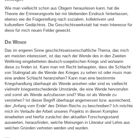
Wie man vielleicht schon aus Obigem herauslesen kann, hat die
Theorie der Erinnerungsorte bei mir bleibenden Eindruck hinterlassen,
ebenso wie die Fragestellung nach sozialem, kollektivem und
kulturellem Gedächtnis. Die Geschichtswerkstatt hat mein Interesse für
diese für mich neuen Felder geweckt.
Die Wende
Das im engeren Sinne geschichtswissenschaftliche Thema, das mich
am meisten interessiert, ist das nach der Wende des in den Zweiten
Weltkrieg eingebetteten deutsch-sowjetischen Kriegs und wo/wann
diese zu finden ist. Kann man mit Recht behaupten, dass die Schlacht
von Stalingrad als die Wende des Krieges zu sehen ist oder muss man
eine andere Schlacht heranziehen? Kann man eine bestimmte
Kriegshandlung überhaupt als Wende ansehen oder sind es vielleicht
vielmehr kriegsentscheidende Umstände, die eine Wende hervorrufen
und somit als Wende aufzufassen sind? Was ist als Wende zu
verstehen? Ist dieser Begriff überhaupt angemessen bzw. ausreichend,
den „Anfang vom Ende“ des Dritten Reichs zu beschreiben? Ich möchte
mich im Verlaufe der Arbeit unseres Projekts in diesen Komplex
einarbeiten und hierfür zunächst den aktuellen Forschungsstand
auswerten, herausfinden, welche Meinungen in Literatur und Lehre aus
welchen Gründen vertreten werden und wurden.