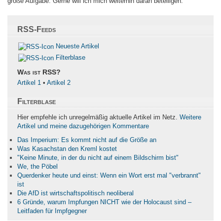
große Aufgabe. Gerne will ich mich weiterhin daran beteiligen.
RSS-Feeds
Neueste Artikel
Filterblase
Was ist RSS?
Artikel 1
•
Artikel 2
Filterblase
Hier empfehle ich unregelmäßig aktuelle Artikel im Netz.
Weitere
Artikel und meine dazugehörigen Kommentare
Das Imperium: Es kommt nicht auf die Größe an
Was Kasachstan den Kreml kostet
"Keine Minute, in der du nicht auf einem Bildschirm bist"
We, the Pöbel
Querdenker heute und einst: Wenn ein Wort erst mal "verbrannt"
ist
Die AfD ist wirtschaftspolitisch neoliberal
6 Gründe, warum Impfungen NICHT wie der Holocaust sind –
Leitfaden für Impfgegner