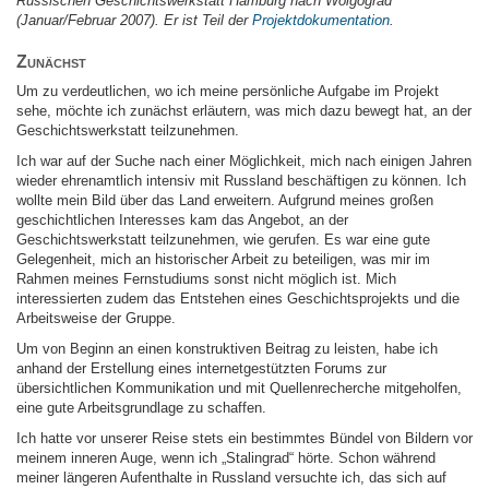
Russischen Geschichtswerkstatt Hamburg nach Wolgograd
(Januar/Februar 2007). Er ist Teil der
Projektdokumentation
.
Zunächst
Um zu verdeutlichen, wo ich meine persönliche Aufgabe im Projekt
sehe, möchte ich zunächst erläutern, was mich dazu bewegt hat, an der
Geschichtswerkstatt teilzunehmen.
Ich war auf der Suche nach einer Möglichkeit, mich nach einigen Jahren
wieder ehrenamtlich intensiv mit Russland beschäftigen zu können. Ich
wollte mein Bild über das Land erweitern. Aufgrund meines großen
geschichtlichen Interesses kam das Angebot, an der
Geschichtswerkstatt teilzunehmen, wie gerufen. Es war eine gute
Gelegenheit, mich an historischer Arbeit zu beteiligen, was mir im
Rahmen meines Fernstudiums sonst nicht möglich ist. Mich
interessierten zudem das Entstehen eines Geschichtsprojekts und die
Arbeitsweise der Gruppe.
Um von Beginn an einen konstruktiven Beitrag zu leisten, habe ich
anhand der Erstellung eines internetgestützten Forums zur
übersichtlichen Kommunikation und mit Quellenrecherche mitgeholfen,
eine gute Arbeitsgrundlage zu schaffen.
Ich hatte vor unserer Reise stets ein bestimmtes Bündel von Bildern vor
meinem inneren Auge, wenn ich „Stalingrad“ hörte. Schon während
meiner längeren Aufenthalte in Russland versuchte ich, das sich auf