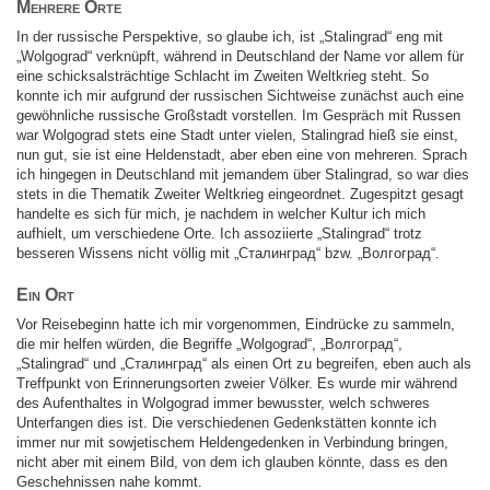
Mehrere Orte
In der russische Perspektive, so glaube ich, ist „Stalingrad“ eng mit
„Wolgograd“ verknüpft, während in Deutschland der Name vor allem für
eine schicksalsträchtige Schlacht im Zweiten Weltkrieg steht. So
konnte ich mir aufgrund der russischen Sichtweise zunächst auch eine
gewöhnliche russische Großstadt vorstellen. Im Gespräch mit Russen
war Wolgograd stets eine Stadt unter vielen, Stalingrad hieß sie einst,
nun gut, sie ist eine Heldenstadt, aber eben eine von mehreren. Sprach
ich hingegen in Deutschland mit jemandem über Stalingrad, so war dies
stets in die Thematik Zweiter Weltkrieg eingeordnet. Zugespitzt gesagt
handelte es sich für mich, je nachdem in welcher Kultur ich mich
aufhielt, um verschiedene Orte. Ich assoziierte „Stalingrad“ trotz
besseren Wissens nicht völlig mit „Сталинград“ bzw. „Волгоград“.
Ein Ort
Vor Reisebeginn hatte ich mir vorgenommen, Eindrücke zu sammeln,
die mir helfen würden, die Begriffe „Wolgograd“, „Волгоград“,
„Stalingrad“ und „Сталинград“ als einen Ort zu begreifen, eben auch als
Treffpunkt von Erinnerungsorten zweier Völker. Es wurde mir während
des Aufenthaltes in Wolgograd immer bewusster, welch schweres
Unterfangen dies ist. Die verschiedenen Gedenkstätten konnte ich
immer nur mit sowjetischem Heldengedenken in Verbindung bringen,
nicht aber mit einem Bild, von dem ich glauben könnte, dass es den
Geschehnissen nahe kommt.