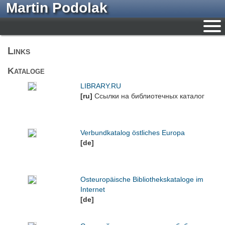
Martin Podolak
Links
Kataloge
LIBRARY.RU
[ru]
Ссылки на библиотечных каталог
Verbundkatalog östliches Europa
[de]
Osteuropäische Bibliothekskataloge im
Internet
[de]