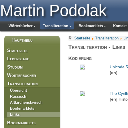
Martin Podolak
Wörterbücher
Transliteration
Bookmarklets
Kontakt
Startseite
Transliteration
Li
Hauptmenü
Transliteration - Links
Startseite
Kodierung
Lebenslauf
Studium
Unicode 5
[en]
Wörterbücher
Transliteration
Übersicht
The Cyril
Russisch
[en]
Histo
Altkirchenslavisch
Bookmarklets
Links
Bookmarklets