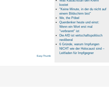
Was Kasachstan den Kreml
kostet
"Keine Minute, in der du nicht auf
einem Bildschirm bist"
We, the Pöbel
Querdenker heute und einst:
Wenn ein Wort erst mal
"verbrannt" ist
Die AfD ist wirtschaftspolitisch
neoliberal
6 Gründe, warum Impfungen
NICHT wie der Holocaust sind –
Leitfaden für Impfgegner
Easy-Thumb