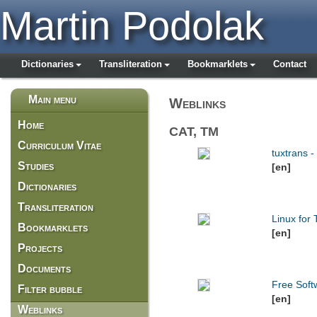
Martin Podolak
Dictionaries
Transliteration
Bookmarklets
Contact
Main menu
Weblinks
Home
CAT, TM
Curriculum Vitae
tuxtrans 
Studies
[en]
Dictionaries
Transliteration
Linux for 
Bookmarklets
[en]
Projects
Documents
Free Soft
Filter bubble
[en]
Weblinks