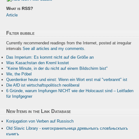
What is RSS?
Article
Filter bubble
Currently recommended readings from the Internet, posted at irregular
intervals
See all articles and my comments
.
Das Imperium: Es kommt nicht auf die Größe an
Was Kasachstan den Kreml kostet
"Keine Minute, in der du nicht auf einem Bildschirm bist"
We, the Pöbel
Querdenker heute und einst: Wenn ein Wort erst mal "verbrannt" ist
Die AfD ist wirtschaftspolitisch neoliberal
6 Gründe, warum Impfungen NICHT wie der Holocaust sind – Leitfaden
für Impfgegner
New Items in the Link Database
Konjugation von Verben auf Russisch
Old Slavic Library - книгохранильница древьнꙑхъ словѣньскꙑхъ
кънигъ