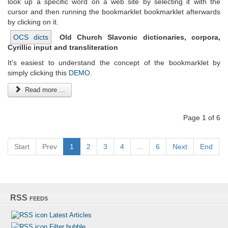
look up a specific word on a web site by selecting it with the
cursor and then running the bookmarklet bookmarklet afterwards
by clicking on it.
OCS dicts
Old Church Slavonic dictionaries, corpora,
Cyrillic input and transliteration
It's easiest to understand the concept of the bookmarklet by
simply clicking this
DEMO
.
Read more ...
Page 1 of 6
Start
Prev
1
2
3
4
...
6
Next
End
RSS feeds
Latest Articles
Filter bubble