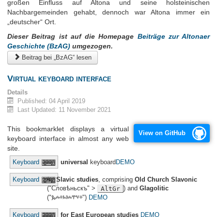
großen Einfluss auf Altona und seine holsteinischen
Nachbargemeinden gehabt, dennoch war Altona immer ein
„deutscher“ Ort.
Dieser Beitrag ist auf die Homepage
Beiträge zur Altonaer
Geschichte (BzAG)
umgezogen.
Beitrag bei „BzAG“ lesen
Virtual keyboard interface
Details
Published: 04 April 2019
Last Updated: 11 November 2021
This bookmarklet displays a virtual
View on GitHub
keyboard interface in almost any web
site.
Keyboard
universal
keyboard
DEMO
Keyboard
for
Slavic studies
, comprising
Old Church Slavonic
("Словѣньскъ" >
) and
Glagolitic
AltGr
("Ⰳⰾⰰⰳⱁⰾⰹⱌⰰ")
DEMO
Keyboard
for East European studies
DEMO