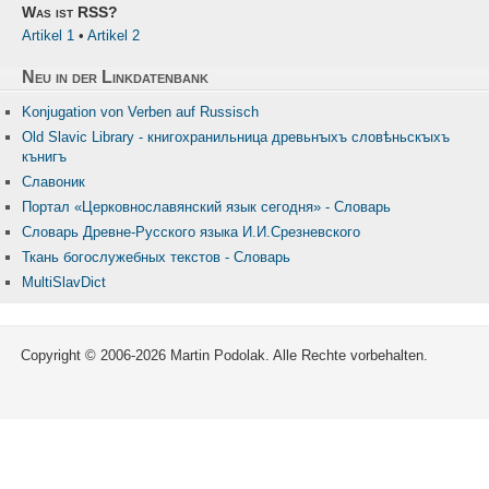
Was ist RSS?
Artikel 1
•
Artikel 2
Neu in der Linkdatenbank
Konjugation von Verben auf Russisch
Old Slavic Library - книгохранильница древьнꙑхъ словѣньскꙑхъ
кънигъ
Славоник
Портал «Церковнославянский язык сегодня» - Словарь
Словарь Древне-Русского языка И.И.Срезневского
Ткань бого­служебных текстов - Словарь
MultiSlavDict
Copyright © 2006-2026 Martin Podolak. Alle Rechte vorbehalten.