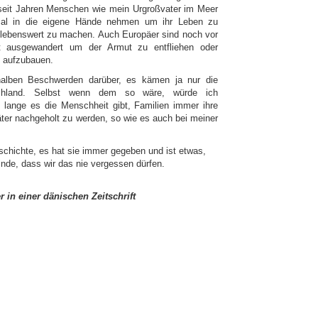
 seit Jahren Menschen wie mein Urgroßvater im Meer
cksal in die eigene Hände nehmen um ihr Leben zu
st lebenswert zu machen. Auch Europäer sind noch vor
t ausgewandert um der Armut zu entfliehen oder
n aufzubauen.
halben Beschwerden darüber, es kämen ja nur die
chland. Selbst wenn dem so wäre, würde ich
lange es die Menschheit gibt, Familien immer ihre
er nachgeholt zu werden, so wie es auch bei meiner
schichte, es hat sie immer gegeben und ist etwas,
de, dass wir das nie vergessen dürfen.
 in einer dänischen Zeitschrift