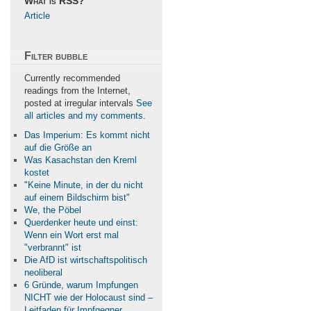
What is RSS?
Article
Filter bubble
Currently recommended
readings from the Internet,
posted at irregular intervals
See
all articles and my comments
.
Das Imperium: Es kommt nicht
auf die Größe an
Was Kasachstan den Kreml
kostet
"Keine Minute, in der du nicht
auf einem Bildschirm bist"
We, the Pöbel
Querdenker heute und einst:
Wenn ein Wort erst mal
"verbrannt" ist
Die AfD ist wirtschaftspolitisch
neoliberal
6 Gründe, warum Impfungen
NICHT wie der Holocaust sind –
Leitfaden für Impfgegner