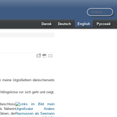
Dansk
Deutsch
English
Русский
m meine Urgroßeltern dänischerseits
tlingskrise vor sich geht und zeigt,
.
 beschloss
ls Näherin
Dänen, der