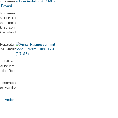
n kleines
r Edvard
.
eh meines
en, Fuß zu
 kam mein
t, zu sehr
 Also stand
 Reparatur,
lte wieder
Schiff an.
nzuheuern.
, den Rest
r gesamten
e Familie