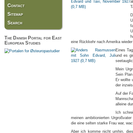
a
Contact
T
Sitemap
D
U
Search
f
U
h
The Danish Portal for East
eine Rückkehr nach Amerika wiede
European Studies
Eines Tag
und es gi
seetaugli
Mein Urgr
Sein Plan
Er wollte
der inzwi
Auf der F
Mannscha
alleine du
I
ch schre
meinen ambitionierten Urgroßvat
die eine selten starke Frau war, wa
Aber ich komme nicht umhin, dies