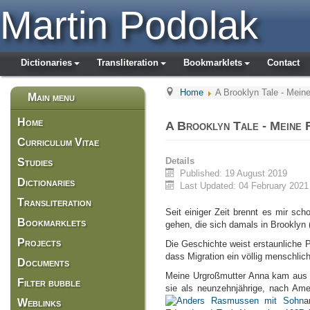
Martin Podolak
Dictionaries
Transliteration
Bookmarklets
Contact
Home
A Brooklyn Tale - Mein
Main menu
Home
A Brooklyn Tale - Meine F
Curriculum Vitae
Details
Studies
Published: 19 August 2019
Dictionaries
Last Updated: 04 February 2021
Transliteration
Seit einiger Zeit brennt es mir sc
Bookmarklets
gehen, die sich damals in Brookly
Projects
Die Geschichte weist erstaunliche P
dass Migration ein völlig menschli
Documents
Meine Urgroßmutter Anna kam aus e
Filter bubble
sie als neunzehnjährige, nach Ame
a
Weblinks