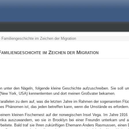
e Familiengeschichte im Zeichen der Migration
amiliengeschichte im Zeichen der Migration
hon unter den Nägeln, folgende kleine Geschichte aufzuschreiben. Sie soll u
n (New York, USA) kennenlernten und dort meinen Großvater bekamen.
arallelen zu dem auf, was die letzten Jahre im Rahmen der sogenannten Flüch
ches Phänomen ist, das jeden betreffen kann, wenn die Umstände es erfordern
inem kleinen Fischernest auf der norwegischen Insel Vega. Im Jahre 1916
rika auszuwandern, wo sie in Brooklyn bei einer Freundin unterkam und a
rbeitete. Bald traf sie Ih
ren zukünftigen Ehemann Anders Rasmussen, einen 