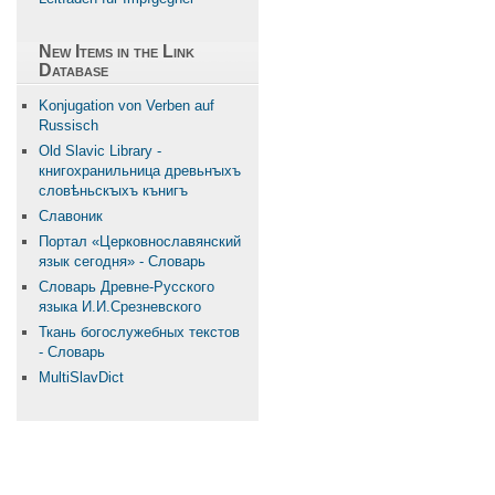
New Items in the Link
Database
Konjugation von Verben auf
Russisch
Old Slavic Library -
книгохранильница древьнꙑхъ
словѣньскꙑхъ кънигъ
Славоник
Портал «Церковнославянский
язык сегодня» - Словарь
Словарь Древне-Русского
языка И.И.Срезневского
Ткань бого­служебных текстов
- Словарь
MultiSlavDict