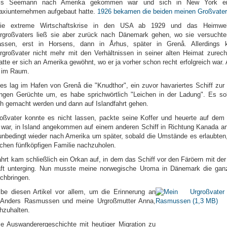
ls Seemann nach Amerika gekommen war und sich in New York ei
axiunternehmen aufgebaut hatte.
1926 bekamen die beiden meinen Großvate
ie extreme Wirtschaftskrise in den USA ab 1929 und das Heimw
rgroßvaters ließ sie aber zurück nach Dänemark gehen, wo sie versucht
assen, erst in Horsens, dann in Århus, später in Grenå. Allerdings
rgroßvater nicht mehr mit den Verhältnissen in seiner alten Heimat zurech
atte er sich an Amerika gewöhnt, wo er ja vorher schon recht erfolgreich war.
r im Raum.
es lag im Hafen von Grenå die "Knudthor", ein zuvor havariertes S
chiff zur
ngen Gerüchte um, es habe sprichwörtlich "Leichen in der Ladung". Es sol
ch gemacht werden und dann auf Islandfahrt gehen.
oßvater konnte es nicht lassen, packte seine Koffer und heuerte auf dem 
 war, in Island angekommen auf einem anderen Schiff in Richtung Kanada a
 unbedingt wieder nach Amerika um später, sobald die Umstände es erlaubten
schen fünfköpfigen Familie nachzuholen.
ahrt kam schließlich ein Orkan auf, in dem das Schiff vor den Färöern mit de
ft unterging. Nun musste meine norwegische Uroma in Dänemark die ganz
rchbringen.
ibe diesen Artikel vor allem, um die Erinnerung an
er Anders Rasmussen und meine Urgroßmutter Anna,
chzuhalten.
e Auswanderergeschichte mit heutiger Migration zu