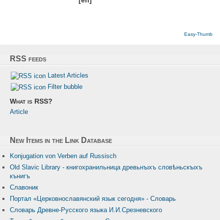
[en]
Easy-Thumb
RSS feeds
Latest Articles
Filter bubble
What is RSS?
Article
New Items in the Link Database
Konjugation von Verben auf Russisch
Old Slavic Library - книгохранильница древьнꙑхъ словѣньскꙑхъ
кънигъ
Славоник
Портал «Церковнославянский язык сегодня» - Словарь
Словарь Древне-Русского языка И.И.Срезневского