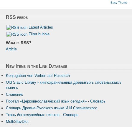
Easy-Thumb
RSS feeds
Latest Articles
Filter bubble
What is RSS?
Article
New Items in the Link Database
Konjugation von Verben auf Russisch
Old Slavic Library - книгохранильница древьнꙑхъ словѣньскꙑхъ
кънигъ
Славоник
Портал «Церковнославянский язык сегодня» - Словарь
Словарь Древне-Русского языка И.И.Срезневского
Ткань бого­служебных текстов - Словарь
MultiSlavDict